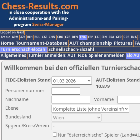
Logged on: Gast
Arabic
ARM
AZE
BIH
BUL
CAT
CHN
CRO
CZE
DEN
ENG
ESP
FAI
FIN
FRA
GER
GRE
INA
I
Home
Tournament-Database
AUT championship
Pictures
F
Turnierschach-Elozahl
Schnellschach-Elozahl
Allgemeines
Turnier anmelden: AUT
FIDE
Spieler anmelden
Elo AU
Willkommen bei den offiziellen Turnierscha
FIDE-Elolisten Stand
AUT-Elolisten Stand
10.879
Personennummer
Nachname
Vorname
Ebene
Bundesland
Spgem./Kreis/Verein
Nur "österreichische" Spieler (Land=A