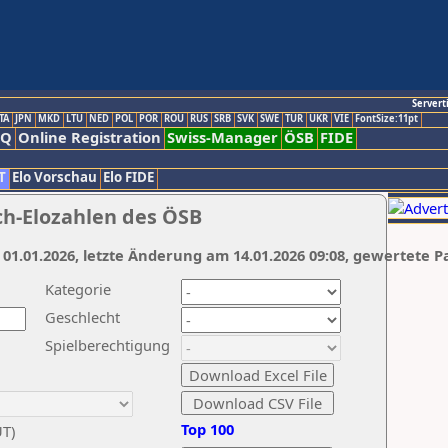
Servert
TA
JPN
MKD
LTU
NED
POL
POR
ROU
RUS
SRB
SVK
SWE
TUR
UKR
VIE
FontSize:11pt
AQ
Online Registration
Swiss-Manager
ÖSB
FIDE
T
Elo Vorschau
Elo FIDE
ch-Elozahlen des ÖSB
 01.01.2026, letzte Änderung am 14.01.2026 09:08, gewertete P
Kategorie
Geschlecht
Spielberechtigung
Top 100
UT)