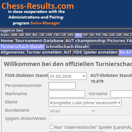
Logged on: Gast
Arabic
ARM
AZE
BIH
BUL
CAT
CHN
CRO
CZE
DEN
ENG
ESP
FAI
FIN
FRA
GER
GRE
INA
I
Home
Tournament-Database
AUT championship
Pictures
F
Turnierschach-Elozahl
Schnellschach-Elozahl
Allgemeines
Turnier anmelden: AUT
FIDE
Spieler anmelden
Elo AU
Willkommen bei den offiziellen Turnierscha
FIDE-Elolisten Stand
AUT-Elolisten Stand
10.879
Personennummer
Nachname
Vorname
Ebene
Bundesland
Spgem./Kreis/Verein
Nur "österreichische" Spieler (Land=A