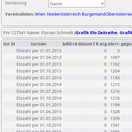
Sortierung
Vereinslisten:
Wien
Niederösterreich
Burgenland
Oberösterrei
Pnr:127541 Name: Florian Schmidt (
Grafik Elo-Zeitreihe
,
Grafik
tnr
St
turnier
bdld
rd
datum
f
K
erg
elo+/-
gegn
Elozahl per 01.01.2013
0
0
Elozahl per 01.04.2013
0
1097
Elozahl per 01.07.2013
0
1162
Elozahl per 01.10.2013
0
1204
Elozahl per 01.01.2014
0
1143
Elozahl per 01.04.2014
0
1215
Elozahl per 01.07.2014
0
1216
Elozahl per 01.10.2014
0
1216
Elozahl per 01.01.2015
0
1199
Elozahl per 01.04.2015
0
1328
Elozahl per 01.07.2015
0
1359
Elozahl per 01.10.2015
0
1541
Elozahl per 01.01.2016
0
1666