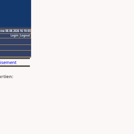
ime 08.08.2026 16:10:03
Login
Logout
artien: