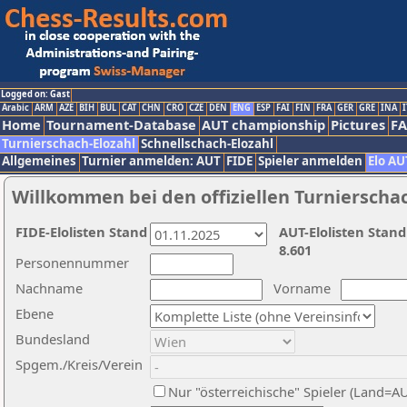
Logged on: Gast
Arabic
ARM
AZE
BIH
BUL
CAT
CHN
CRO
CZE
DEN
ENG
ESP
FAI
FIN
FRA
GER
GRE
INA
I
Home
Tournament-Database
AUT championship
Pictures
F
Turnierschach-Elozahl
Schnellschach-Elozahl
Allgemeines
Turnier anmelden: AUT
FIDE
Spieler anmelden
Elo AU
Willkommen bei den offiziellen Turnierscha
FIDE-Elolisten Stand
AUT-Elolisten Stand
8.601
Personennummer
Nachname
Vorname
Ebene
Bundesland
Spgem./Kreis/Verein
Nur "österreichische" Spieler (Land=A