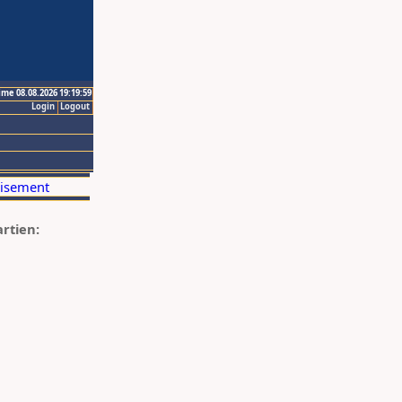
ime 08.08.2026 19:19:59
Login
Logout
artien: