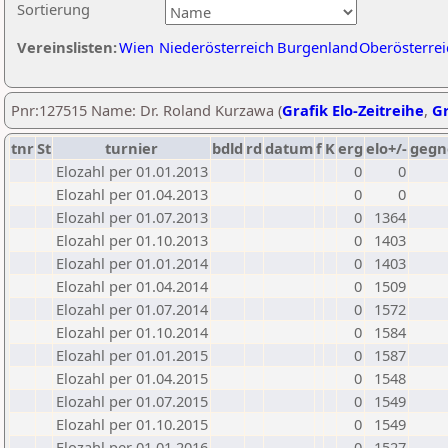
Sortierung
Vereinslisten:
Wien
Niederösterreich
Burgenland
Oberösterrei
Pnr:127515 Name: Dr. Roland Kurzawa (
Grafik Elo-Zeitreihe
,
Gr
tnr
St
turnier
bdld
rd
datum
f
K
erg
elo+/-
gegn
Elozahl per 01.01.2013
0
0
Elozahl per 01.04.2013
0
0
Elozahl per 01.07.2013
0
1364
Elozahl per 01.10.2013
0
1403
Elozahl per 01.01.2014
0
1403
Elozahl per 01.04.2014
0
1509
Elozahl per 01.07.2014
0
1572
Elozahl per 01.10.2014
0
1584
Elozahl per 01.01.2015
0
1587
Elozahl per 01.04.2015
0
1548
Elozahl per 01.07.2015
0
1549
Elozahl per 01.10.2015
0
1549
Elozahl per 01.01.2016
0
1527