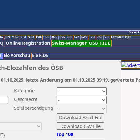
Servert
TA
JPN
MKD
LTU
NED
POL
POR
ROU
RUS
SRB
SVK
SWE
TUR
UKR
VIE
FontSize:11pt
AQ
Online Registration
Swiss-Manager
ÖSB
FIDE
T
Elo Vorschau
Elo FIDE
ch-Elozahlen des ÖSB
 01.10.2025, letzte Änderung am 01.10.2025 09:19, gewertete P
Kategorie
Geschlecht
Spielberechtigung
Top 100
UT)