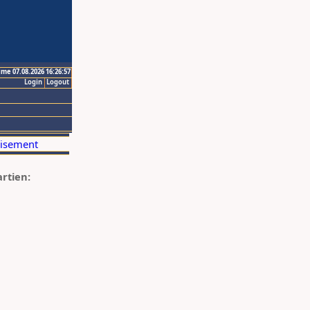
ime 07.08.2026 16:26:57
Login
Logout
artien: