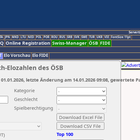
Servert
TA
JPN
MKD
LTU
NED
POL
POR
ROU
RUS
SRB
SVK
SWE
TUR
UKR
VIE
FontSize:11pt
AQ
Online Registration
Swiss-Manager
ÖSB
FIDE
T
Elo Vorschau
Elo FIDE
ch-Elozahlen des ÖSB
 01.01.2026, letzte Änderung am 14.01.2026 09:08, gewertete P
Kategorie
Geschlecht
Spielberechtigung
Top 100
UT)