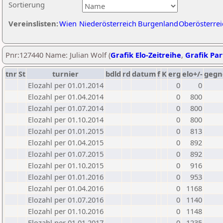
Sortierung
Vereinslisten:
Wien
Niederösterreich
Burgenland
Oberösterrei
Pnr:127440 Name: Julian Wolf (
Grafik Elo-Zeitreihe
,
Grafik Part
tnr
St
turnier
bdld
rd
datum
f
K
erg
elo+/-
gegn
Elozahl per 01.01.2014
0
0
Elozahl per 01.04.2014
0
800
Elozahl per 01.07.2014
0
800
Elozahl per 01.10.2014
0
800
Elozahl per 01.01.2015
0
813
Elozahl per 01.04.2015
0
892
Elozahl per 01.07.2015
0
892
Elozahl per 01.10.2015
0
916
Elozahl per 01.01.2016
0
953
Elozahl per 01.04.2016
0
1168
Elozahl per 01.07.2016
0
1140
Elozahl per 01.10.2016
0
1148
Elozahl per 01.01.2017
0
1235