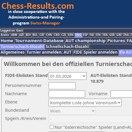
Logged on: Gast
Arabic
ARM
AZE
BIH
BUL
CAT
CHN
CRO
CZE
DEN
ENG
ESP
FAI
FIN
FRA
GER
GRE
INA
I
Home
Tournament-Database
AUT championship
Pictures
F
Turnierschach-Elozahl
Schnellschach-Elozahl
Allgemeines
Turnier anmelden: AUT
FIDE
Spieler anmelden
Elo AU
Willkommen bei den offiziellen Turnierscha
FIDE-Elolisten Stand
AUT-Elolisten Stand
10.879
Personennummer
Nachname
Vorname
Ebene
Bundesland
Spgem./Kreis/Verein
Nur "österreichische" Spieler (Land=A