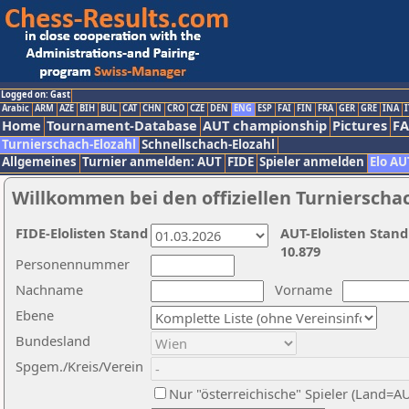
Logged on: Gast
Arabic
ARM
AZE
BIH
BUL
CAT
CHN
CRO
CZE
DEN
ENG
ESP
FAI
FIN
FRA
GER
GRE
INA
I
Home
Tournament-Database
AUT championship
Pictures
F
Turnierschach-Elozahl
Schnellschach-Elozahl
Allgemeines
Turnier anmelden: AUT
FIDE
Spieler anmelden
Elo AU
Willkommen bei den offiziellen Turnierscha
FIDE-Elolisten Stand
AUT-Elolisten Stand
10.879
Personennummer
Nachname
Vorname
Ebene
Bundesland
Spgem./Kreis/Verein
Nur "österreichische" Spieler (Land=A