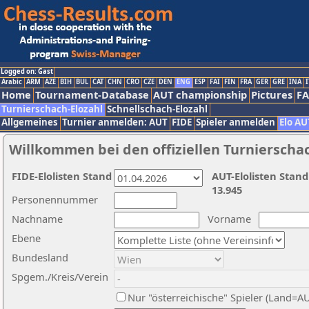
Logged on: Gast
Arabic
ARM
AZE
BIH
BUL
CAT
CHN
CRO
CZE
DEN
ENG
ESP
FAI
FIN
FRA
GER
GRE
INA
I
Home
Tournament-Database
AUT championship
Pictures
F
Turnierschach-Elozahl
Schnellschach-Elozahl
Allgemeines
Turnier anmelden: AUT
FIDE
Spieler anmelden
Elo AU
Willkommen bei den offiziellen Turnierscha
FIDE-Elolisten Stand
AUT-Elolisten Stand
13.945
Personennummer
Nachname
Vorname
Ebene
Bundesland
Spgem./Kreis/Verein
Nur "österreichische" Spieler (Land=A