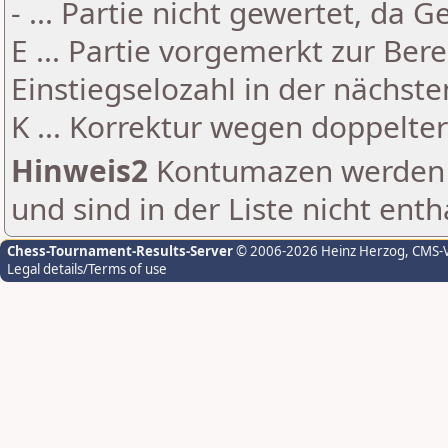
- ... Partie nicht gewertet, da 
E ... Partie vorgemerkt zur Be
Einstiegselozahl in der nächst
K ... Korrektur wegen doppelt
Hinweis2
Kontumazen werden g
und sind in der Liste nicht enth
Chess-Tournament-Results-Server
© 2006-2026 Heinz Herzog
, CMS-
Legal details/Terms of use