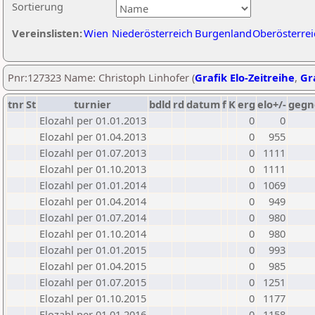
Sortierung
Vereinslisten:
Wien
Niederösterreich
Burgenland
Oberösterrei
Pnr:127323 Name: Christoph Linhofer (
Grafik Elo-Zeitreihe
,
Gra
tnr
St
turnier
bdld
rd
datum
f
K
erg
elo+/-
gegn
Elozahl per 01.01.2013
0
0
Elozahl per 01.04.2013
0
955
Elozahl per 01.07.2013
0
1111
Elozahl per 01.10.2013
0
1111
Elozahl per 01.01.2014
0
1069
Elozahl per 01.04.2014
0
949
Elozahl per 01.07.2014
0
980
Elozahl per 01.10.2014
0
980
Elozahl per 01.01.2015
0
993
Elozahl per 01.04.2015
0
985
Elozahl per 01.07.2015
0
1251
Elozahl per 01.10.2015
0
1177
Elozahl per 01.01.2016
0
1158