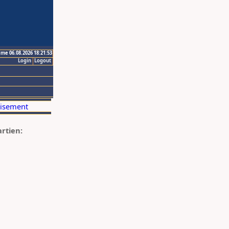
ime 06.08.2026 18:21:53
Login
Logout
artien: