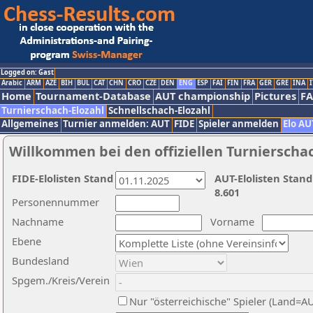
Logged on: Gast
Arabic
ARM
AZE
BIH
BUL
CAT
CHN
CRO
CZE
DEN
ENG
ESP
FAI
FIN
FRA
GER
GRE
INA
I
Home
Tournament-Database
AUT championship
Pictures
F
Turnierschach-Elozahl
Schnellschach-Elozahl
Allgemeines
Turnier anmelden: AUT
FIDE
Spieler anmelden
Elo AU
Willkommen bei den offiziellen Turnierscha
FIDE-Elolisten Stand
AUT-Elolisten Stand
8.601
Personennummer
Nachname
Vorname
Ebene
Bundesland
Spgem./Kreis/Verein
Nur "österreichische" Spieler (Land=A