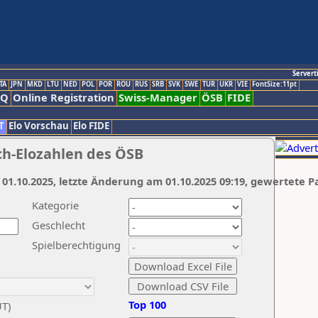
Servert
TA
JPN
MKD
LTU
NED
POL
POR
ROU
RUS
SRB
SVK
SWE
TUR
UKR
VIE
FontSize:11pt
AQ
Online Registration
Swiss-Manager
ÖSB
FIDE
T
Elo Vorschau
Elo FIDE
ch-Elozahlen des ÖSB
 01.10.2025, letzte Änderung am 01.10.2025 09:19, gewertete P
Kategorie
Geschlecht
Spielberechtigung
Top 100
UT)