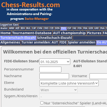
Logged on: Gast
Arabic
ARM
AZE
BIH
BUL
CAT
CHN
CRO
CZE
DEN
ENG
ESP
FAI
FIN
FRA
GER
GRE
INA
I
Home
Tournament-Database
AUT championship
Pictures
F
Turnierschach-Elozahl
Schnellschach-Elozahl
Allgemeines
Turnier anmelden: AUT
FIDE
Spieler anmelden
Elo AU
Willkommen bei den offiziellen Turnierscha
FIDE-Elolisten Stand
AUT-Elolisten Stand
8.601
Personennummer
Nachname
Vorname
Ebene
Bundesland
Spgem./Kreis/Verein
Nur "österreichische" Spieler (Land=A