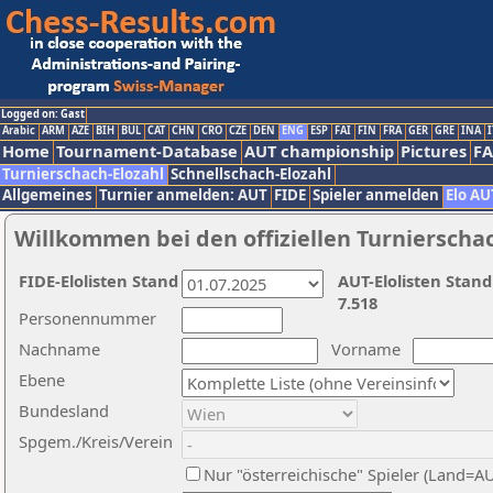
Logged on: Gast
Arabic
ARM
AZE
BIH
BUL
CAT
CHN
CRO
CZE
DEN
ENG
ESP
FAI
FIN
FRA
GER
GRE
INA
I
Home
Tournament-Database
AUT championship
Pictures
F
Turnierschach-Elozahl
Schnellschach-Elozahl
Allgemeines
Turnier anmelden: AUT
FIDE
Spieler anmelden
Elo AU
Willkommen bei den offiziellen Turnierscha
FIDE-Elolisten Stand
AUT-Elolisten Stand
7.518
Personennummer
Nachname
Vorname
Ebene
Bundesland
Spgem./Kreis/Verein
Nur "österreichische" Spieler (Land=A