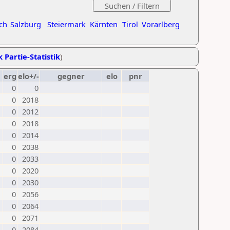
ch
Salzburg
Steiermark
Kärnten
Tirol
Vorarlberg
k Partie-Statistik
)
erg
elo+/-
gegner
elo
pnr
0
0
0
2018
0
2012
0
2018
0
2014
0
2038
0
2033
0
2020
0
2030
0
2056
0
2064
0
2071
0
2084