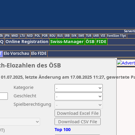
Servert
TA
JPN
MKD
LTU
NED
POL
POR
ROU
RUS
SRB
SVK
SWE
TUR
UKR
VIE
FontSize:11pt
AQ
Online Registration
Swiss-Manager
ÖSB
FIDE
T
Elo Vorschau
Elo FIDE
ch-Elozahlen des ÖSB
 01.07.2025, letzte Änderung am 17.08.2025 11:27, gewertete P
Kategorie
Geschlecht
Spielberechtigung
Top 100
UT)