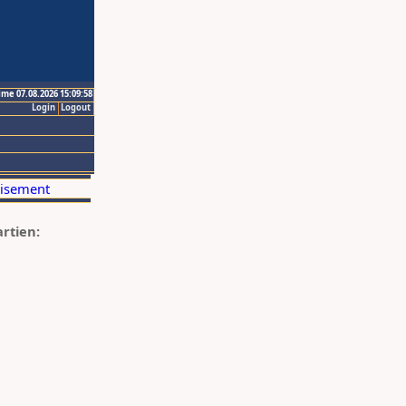
ime 07.08.2026 15:09:58
Login
Logout
artien: