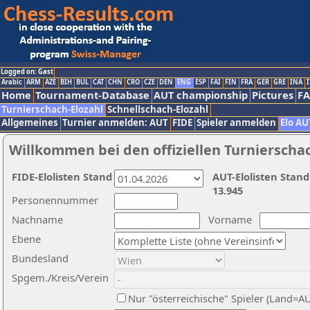
Logged on: Gast
Arabic
ARM
AZE
BIH
BUL
CAT
CHN
CRO
CZE
DEN
ENG
ESP
FAI
FIN
FRA
GER
GRE
INA
I
Home
Tournament-Database
AUT championship
Pictures
F
Turnierschach-Elozahl
Schnellschach-Elozahl
Allgemeines
Turnier anmelden: AUT
FIDE
Spieler anmelden
Elo AU
Willkommen bei den offiziellen Turnierscha
FIDE-Elolisten Stand
AUT-Elolisten Stand
13.945
Personennummer
Nachname
Vorname
Ebene
Bundesland
Spgem./Kreis/Verein
Nur "österreichische" Spieler (Land=A