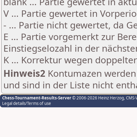
blank ... Partie gewertet in akt
V ... Partie gewertet in Vorperi
- ... Partie nicht gewertet, da 
E ... Partie vorgemerkt zur Be
Einstiegselozahl in der nächst
K ... Korrektur wegen doppelt
Hinweis2
Kontumazen werden g
und sind in der Liste nicht enth
Chess-Tournament-Results-Server
© 2006-2026 Heinz Herzog
, CMS-
Legal details/Terms of use