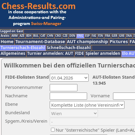
Logged on: Gast
Arabic
ARM
AZE
BIH
BUL
CAT
CHN
CRO
CZE
DEN
ENG
ESP
FAI
FIN
FRA
GER
GRE
INA
I
Home
Tournament-Database
AUT championship
Pictures
F
Turnierschach-Elozahl
Schnellschach-Elozahl
Allgemeines
Turnier anmelden: AUT
FIDE
Spieler anmelden
Elo AU
Willkommen bei den offiziellen Turnierscha
FIDE-Elolisten Stand
AUT-Elolisten Stand
13.945
Personennummer
Nachname
Vorname
Ebene
Bundesland
Spgem./Kreis/Verein
Nur "österreichische" Spieler (Land=A