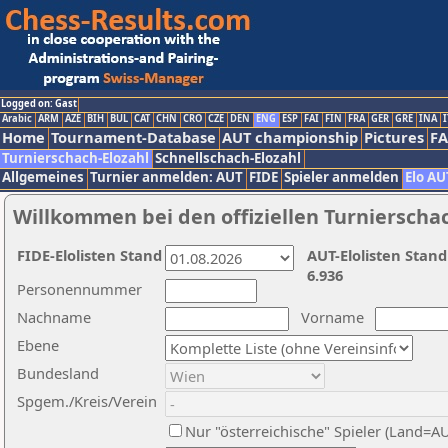
Logged on: Gast
Arabic
ARM
AZE
BIH
BUL
CAT
CHN
CRO
CZE
DEN
ENG
ESP
FAI
FIN
FRA
GER
GRE
INA
I
Home
Tournament-Database
AUT championship
Pictures
F
Turnierschach-Elozahl
Schnellschach-Elozahl
Allgemeines
Turnier anmelden: AUT
FIDE
Spieler anmelden
Elo AU
Willkommen bei den offiziellen Turnierscha
FIDE-Elolisten Stand
AUT-Elolisten Stand
6.936
Personennummer
Nachname
Vorname
Ebene
Bundesland
Spgem./Kreis/Verein
Nur "österreichische" Spieler (Land=A