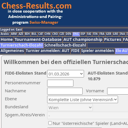
Logged on: Gast
Arabic
ARM
AZE
BIH
BUL
CAT
CHN
CRO
CZE
DEN
ENG
ESP
FAI
FIN
FRA
GER
GRE
INA
I
Home
Tournament-Database
AUT championship
Pictures
F
Turnierschach-Elozahl
Schnellschach-Elozahl
Allgemeines
Turnier anmelden: AUT
FIDE
Spieler anmelden
Elo AU
Willkommen bei den offiziellen Turnierscha
FIDE-Elolisten Stand
AUT-Elolisten Stand
10.879
Personennummer
Nachname
Vorname
Ebene
Bundesland
Spgem./Kreis/Verein
Nur "österreichische" Spieler (Land=A