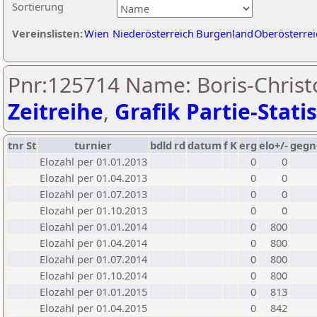
Sortierung
Vereinslisten:
Wien
Niederösterreich
Burgenland
Oberösterrei
Pnr:125714 Name: Boris-Christ
Zeitreihe
,
Grafik Partie-Statis
tnr
St
turnier
bdld
rd
datum
f
K
erg
elo+/-
gegn
Elozahl per 01.01.2013
0
0
Elozahl per 01.04.2013
0
0
Elozahl per 01.07.2013
0
0
Elozahl per 01.10.2013
0
0
Elozahl per 01.01.2014
0
800
Elozahl per 01.04.2014
0
800
Elozahl per 01.07.2014
0
800
Elozahl per 01.10.2014
0
800
Elozahl per 01.01.2015
0
813
Elozahl per 01.04.2015
0
842