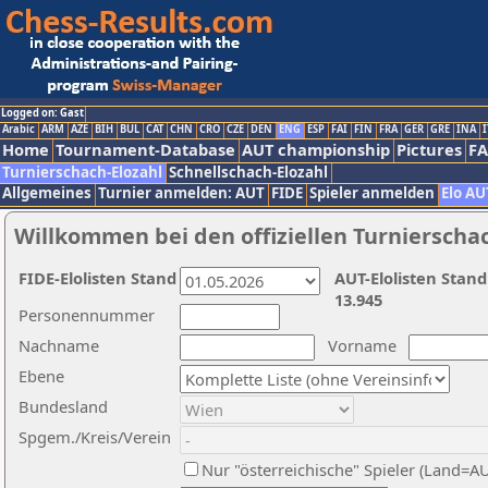
Logged on: Gast
Arabic
ARM
AZE
BIH
BUL
CAT
CHN
CRO
CZE
DEN
ENG
ESP
FAI
FIN
FRA
GER
GRE
INA
I
Home
Tournament-Database
AUT championship
Pictures
F
Turnierschach-Elozahl
Schnellschach-Elozahl
Allgemeines
Turnier anmelden: AUT
FIDE
Spieler anmelden
Elo AU
Willkommen bei den offiziellen Turnierscha
FIDE-Elolisten Stand
AUT-Elolisten Stand
13.945
Personennummer
Nachname
Vorname
Ebene
Bundesland
Spgem./Kreis/Verein
Nur "österreichische" Spieler (Land=A