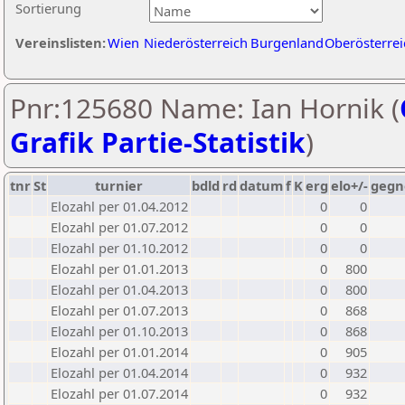
Sortierung
Vereinslisten:
Wien
Niederösterreich
Burgenland
Oberösterrei
Pnr:125680 Name: Ian Hornik (
Grafik Partie-Statistik
)
tnr
St
turnier
bdld
rd
datum
f
K
erg
elo+/-
gegn
Elozahl per 01.04.2012
0
0
Elozahl per 01.07.2012
0
0
Elozahl per 01.10.2012
0
0
Elozahl per 01.01.2013
0
800
Elozahl per 01.04.2013
0
800
Elozahl per 01.07.2013
0
868
Elozahl per 01.10.2013
0
868
Elozahl per 01.01.2014
0
905
Elozahl per 01.04.2014
0
932
Elozahl per 01.07.2014
0
932