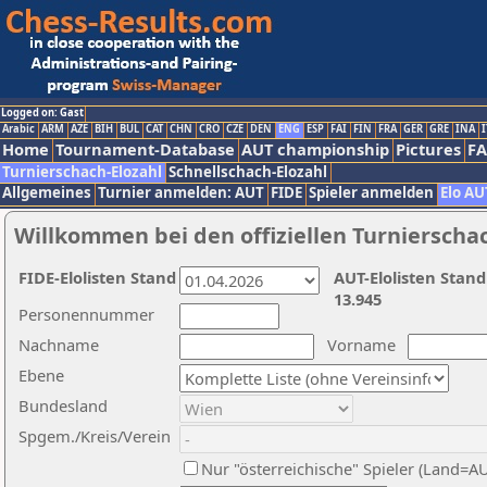
Logged on: Gast
Arabic
ARM
AZE
BIH
BUL
CAT
CHN
CRO
CZE
DEN
ENG
ESP
FAI
FIN
FRA
GER
GRE
INA
I
Home
Tournament-Database
AUT championship
Pictures
F
Turnierschach-Elozahl
Schnellschach-Elozahl
Allgemeines
Turnier anmelden: AUT
FIDE
Spieler anmelden
Elo AU
Willkommen bei den offiziellen Turnierscha
FIDE-Elolisten Stand
AUT-Elolisten Stand
13.945
Personennummer
Nachname
Vorname
Ebene
Bundesland
Spgem./Kreis/Verein
Nur "österreichische" Spieler (Land=A