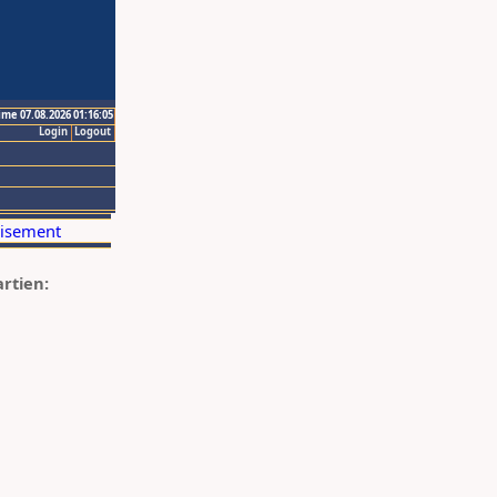
ime 07.08.2026 01:16:05
Login
Logout
artien: