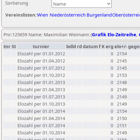
Sortierung
Vereinslisten:
Wien
Niederösterreich
Burgenland
Oberösterrei
Pnr:125659 Name: Maximilian Weimann (
Grafik Elo-Zeitreihe
,
tnr
St
turnier
bdld
rd
datum
f
K
erg
elo+/-
gegn
Elozahl per 01.01.2012
0
2154
Elozahl per 01.04.2012
0
2145
Elozahl per 01.07.2012
0
2145
Elozahl per 01.10.2012
0
2153
Elozahl per 01.01.2013
0
2148
Elozahl per 01.04.2013
0
2149
Elozahl per 01.07.2013
0
2149
Elozahl per 01.10.2013
0
2149
Elozahl per 01.01.2014
0
2154
Elozahl per 01.04.2014
0
2150
Elozahl per 01.07.2014
0
2151
Elozahl per 01.10.2014
0
2149
Elozahl per 01.01.2015
0
2156