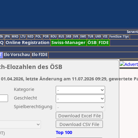
Servert
TA
JPN
MKD
LTU
NED
POL
POR
ROU
RUS
SRB
SVK
SWE
TUR
UKR
VIE
FontSize:11pt
AQ
Online Registration
Swiss-Manager
ÖSB
FIDE
T
Elo Vorschau
Elo FIDE
ch-Elozahlen des ÖSB
 01.04.2026, letzte Änderung am 11.07.2026 09:29, gewertete P
Kategorie
Geschlecht
Spielberechtigung
Top 100
UT)