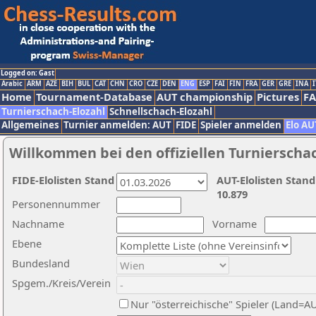
Logged on: Gast
Arabic
ARM
AZE
BIH
BUL
CAT
CHN
CRO
CZE
DEN
ENG
ESP
FAI
FIN
FRA
GER
GRE
INA
I
Home
Tournament-Database
AUT championship
Pictures
F
Turnierschach-Elozahl
Schnellschach-Elozahl
Allgemeines
Turnier anmelden: AUT
FIDE
Spieler anmelden
Elo AU
Willkommen bei den offiziellen Turnierscha
FIDE-Elolisten Stand
AUT-Elolisten Stand
10.879
Personennummer
Nachname
Vorname
Ebene
Bundesland
Spgem./Kreis/Verein
Nur "österreichische" Spieler (Land=A