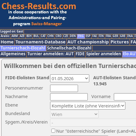
Logged on: Gast
Arabic
ARM
AZE
BIH
BUL
CAT
CHN
CRO
CZE
DEN
ENG
ESP
FAI
FIN
FRA
GER
GRE
INA
I
Home
Tournament-Database
AUT championship
Pictures
F
Turnierschach-Elozahl
Schnellschach-Elozahl
Allgemeines
Turnier anmelden: AUT
FIDE
Spieler anmelden
Elo AU
Willkommen bei den offiziellen Turnierscha
FIDE-Elolisten Stand
AUT-Elolisten Stand
13.945
Personennummer
Nachname
Vorname
Ebene
Bundesland
Spgem./Kreis/Verein
Nur "österreichische" Spieler (Land=A