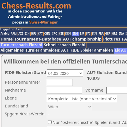
Logged on: Gast
Arabic
ARM
AZE
BIH
BUL
CAT
CHN
CRO
CZE
DEN
ENG
ESP
FAI
FIN
FRA
GER
GRE
INA
I
Home
Tournament-Database
AUT championship
Pictures
F
Turnierschach-Elozahl
Schnellschach-Elozahl
Allgemeines
Turnier anmelden: AUT
FIDE
Spieler anmelden
Elo AU
Willkommen bei den offiziellen Turnierscha
FIDE-Elolisten Stand
AUT-Elolisten Stand
10.879
Personennummer
Nachname
Vorname
Ebene
Bundesland
Spgem./Kreis/Verein
Nur "österreichische" Spieler (Land=A