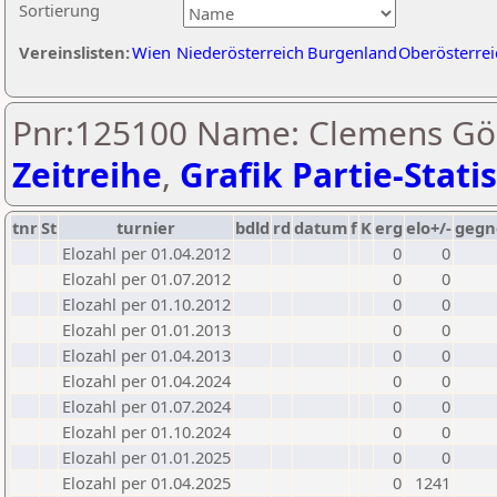
Sortierung
Vereinslisten:
Wien
Niederösterreich
Burgenland
Oberösterrei
Pnr:125100 Name: Clemens Göb
Zeitreihe
,
Grafik Partie-Statis
tnr
St
turnier
bdld
rd
datum
f
K
erg
elo+/-
gegn
Elozahl per 01.04.2012
0
0
Elozahl per 01.07.2012
0
0
Elozahl per 01.10.2012
0
0
Elozahl per 01.01.2013
0
0
Elozahl per 01.04.2013
0
0
Elozahl per 01.04.2024
0
0
Elozahl per 01.07.2024
0
0
Elozahl per 01.10.2024
0
0
Elozahl per 01.01.2025
0
0
Elozahl per 01.04.2025
0
1241