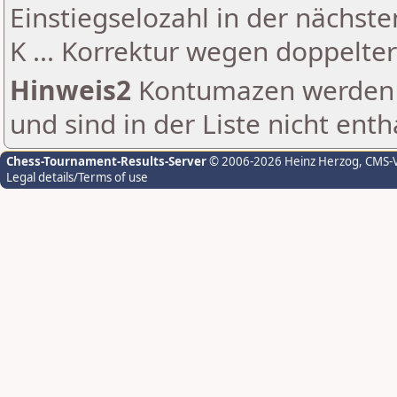
Einstiegselozahl in der nächst
K ... Korrektur wegen doppelt
Hinweis2
Kontumazen werden g
und sind in der Liste nicht enth
Chess-Tournament-Results-Server
© 2006-2026 Heinz Herzog
, CMS-
Legal details/Terms of use