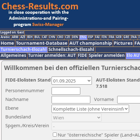
Logged on: Gast
Arabic
ARM
AZE
BIH
BUL
CAT
CHN
CRO
CZE
DEN
ENG
ESP
FAI
FIN
FRA
GER
GRE
INA
I
Home
Tournament-Database
AUT championship
Pictures
F
Turnierschach-Elozahl
Schnellschach-Elozahl
Allgemeines
Turnier anmelden: AUT
FIDE
Spieler anmelden
Elo AU
Willkommen bei den offiziellen Turnierscha
FIDE-Elolisten Stand
AUT-Elolisten Stand
7.518
Personennummer
Nachname
Vorname
Ebene
Bundesland
Spgem./Kreis/Verein
Nur "österreichische" Spieler (Land=A