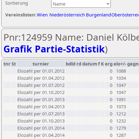
Sortierung
Vereinslisten:
Wien
Niederösterreich
Burgenland
Oberösterrei
Pnr:124959 Name: Daniel Kölbe
Grafik Partie-Statistik
)
tnr
St
turnier
bdld
rd
datum
f
K
erg
elo+/-
gegn
Elozahl per 01.01.2012
0
1088
Elozahl per 01.04.2012
0
1034
Elozahl per 01.07.2012
0
1047
Elozahl per 01.10.2012
0
1047
Elozahl per 01.01.2013
0
1091
Elozahl per 01.04.2013
0
1073
Elozahl per 01.07.2013
0
1212
Elozahl per 01.10.2013
0
1232
Elozahl per 01.01.2014
0
1279
Elozahl per 01.04.2014
0
1287