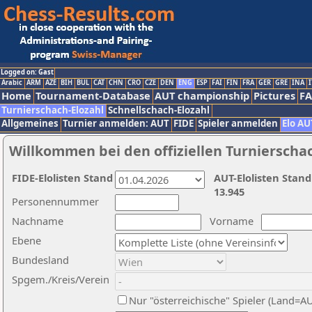
Logged on: Gast
Arabic
ARM
AZE
BIH
BUL
CAT
CHN
CRO
CZE
DEN
ENG
ESP
FAI
FIN
FRA
GER
GRE
INA
I
Home
Tournament-Database
AUT championship
Pictures
F
Turnierschach-Elozahl
Schnellschach-Elozahl
Allgemeines
Turnier anmelden: AUT
FIDE
Spieler anmelden
Elo AU
Willkommen bei den offiziellen Turnierscha
FIDE-Elolisten Stand
AUT-Elolisten Stand
13.945
Personennummer
Nachname
Vorname
Ebene
Bundesland
Spgem./Kreis/Verein
Nur "österreichische" Spieler (Land=A