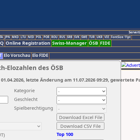
Servert
TA
JPN
MKD
LTU
NED
POL
POR
ROU
RUS
SRB
SVK
SWE
TUR
UKR
VIE
FontSize:11pt
AQ
Online Registration
Swiss-Manager
ÖSB
FIDE
T
Elo Vorschau
Elo FIDE
ch-Elozahlen des ÖSB
 01.04.2026, letzte Änderung am 11.07.2026 09:29, gewertete P
Kategorie
Geschlecht
Spielberechtigung
Top 100
UT)