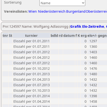
Sortierung
Vereinslisten:
Wien
Niederösterreich
Burgenland
Oberösterrei
Pnr:124597 Name: Wolfgang Adlassnigg (
Grafik Elo-Zeitreihe
,
tnr
St
turnier
bdld
rd
datum
f
K
erg
elo+/-
gegn
Elozahl per 01.01.2011
0
1297
Elozahl per 01.07.2011
0
1360
Elozahl per 01.01.2012
0
1403
Elozahl per 01.04.2012
0
1460
Elozahl per 01.07.2012
0
1460
Elozahl per 01.10.2012
0
1476
Elozahl per 01.01.2013
0
1480
Elozahl per 01.04.2013
0
1432
Elozahl per 01.07.2013
0
1432
Elozahl per 01.10.2013
0
1432
Elozahl per 01.01.2014
0
1398
Elozahl per 01.04.2014
0
1458
Elozahl per 01.07.2014
0
1458