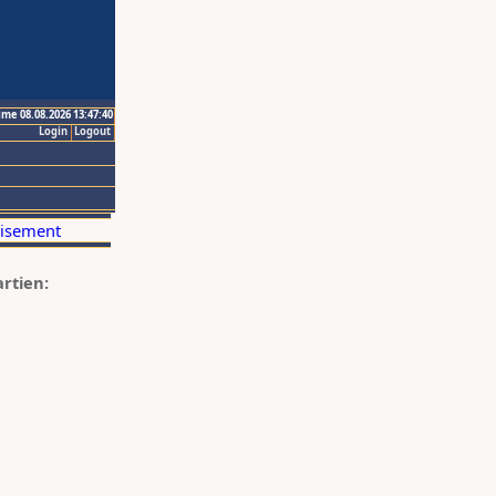
ime 08.08.2026 13:47:40
Login
Logout
artien: