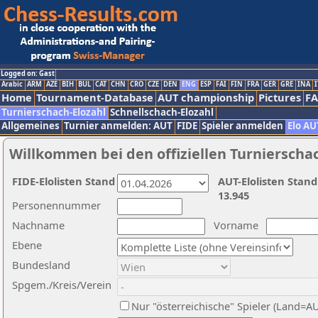
Logged on: Gast
Arabic
ARM
AZE
BIH
BUL
CAT
CHN
CRO
CZE
DEN
ENG
ESP
FAI
FIN
FRA
GER
GRE
INA
I
Home
Tournament-Database
AUT championship
Pictures
F
Turnierschach-Elozahl
Schnellschach-Elozahl
Allgemeines
Turnier anmelden: AUT
FIDE
Spieler anmelden
Elo AU
Willkommen bei den offiziellen Turnierscha
FIDE-Elolisten Stand
AUT-Elolisten Stand
13.945
Personennummer
Nachname
Vorname
Ebene
Bundesland
Spgem./Kreis/Verein
Nur "österreichische" Spieler (Land=A