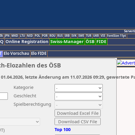
Servert
TA
JPN
MKD
LTU
NED
POL
POR
ROU
RUS
SRB
SVK
SWE
TUR
UKR
VIE
FontSize:11pt
AQ
Online Registration
Swiss-Manager
ÖSB
FIDE
T
Elo Vorschau
Elo FIDE
ch-Elozahlen des ÖSB
 01.04.2026, letzte Änderung am 11.07.2026 09:29, gewertete P
Kategorie
Geschlecht
Spielberechtigung
Top 100
UT)