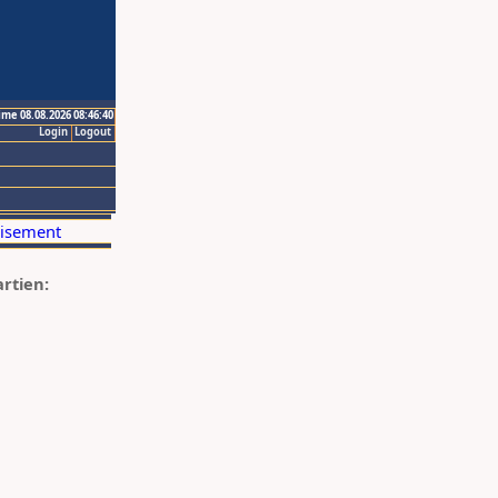
ime 08.08.2026 08:46:40
Login
Logout
artien: