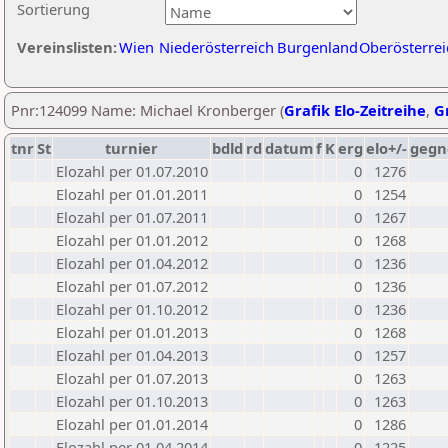
Sortierung
Vereinslisten:
Wien
Niederösterreich
Burgenland
Oberösterrei
Pnr:124099 Name: Michael Kronberger (
Grafik Elo-Zeitreihe
,
Gr
tnr
St
turnier
bdld
rd
datum
f
K
erg
elo+/-
gegn
Elozahl per 01.07.2010
0
1276
Elozahl per 01.01.2011
0
1254
Elozahl per 01.07.2011
0
1267
Elozahl per 01.01.2012
0
1268
Elozahl per 01.04.2012
0
1236
Elozahl per 01.07.2012
0
1236
Elozahl per 01.10.2012
0
1236
Elozahl per 01.01.2013
0
1268
Elozahl per 01.04.2013
0
1257
Elozahl per 01.07.2013
0
1263
Elozahl per 01.10.2013
0
1263
Elozahl per 01.01.2014
0
1286
Elozahl per 01.04.2014
0
1225