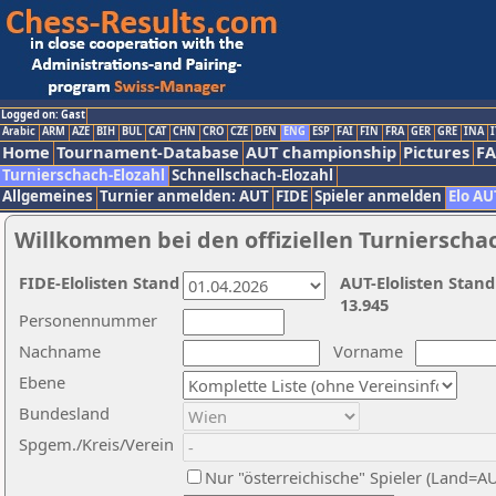
Logged on: Gast
Arabic
ARM
AZE
BIH
BUL
CAT
CHN
CRO
CZE
DEN
ENG
ESP
FAI
FIN
FRA
GER
GRE
INA
I
Home
Tournament-Database
AUT championship
Pictures
F
Turnierschach-Elozahl
Schnellschach-Elozahl
Allgemeines
Turnier anmelden: AUT
FIDE
Spieler anmelden
Elo AU
Willkommen bei den offiziellen Turnierscha
FIDE-Elolisten Stand
AUT-Elolisten Stand
13.945
Personennummer
Nachname
Vorname
Ebene
Bundesland
Spgem./Kreis/Verein
Nur "österreichische" Spieler (Land=A