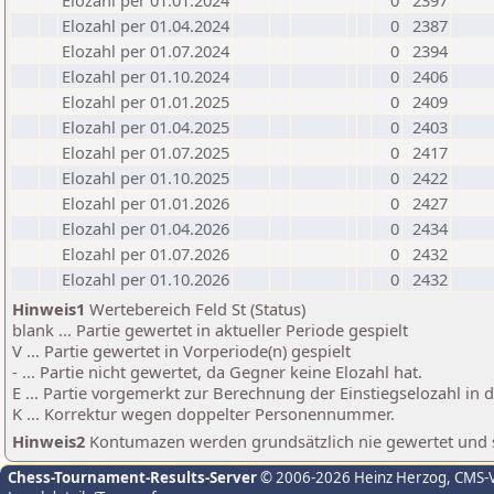
Elozahl per 01.01.2024
0
2397
Elozahl per 01.04.2024
0
2387
Elozahl per 01.07.2024
0
2394
Elozahl per 01.10.2024
0
2406
Elozahl per 01.01.2025
0
2409
Elozahl per 01.04.2025
0
2403
Elozahl per 01.07.2025
0
2417
Elozahl per 01.10.2025
0
2422
Elozahl per 01.01.2026
0
2427
Elozahl per 01.04.2026
0
2434
Elozahl per 01.07.2026
0
2432
Elozahl per 01.10.2026
0
2432
Hinweis1
Wertebereich Feld St (Status)
blank ... Partie gewertet in aktueller Periode gespielt
V ... Partie gewertet in Vorperiode(n) gespielt
- ... Partie nicht gewertet, da Gegner keine Elozahl hat.
E ... Partie vorgemerkt zur Berechnung der Einstiegselozahl in
K ... Korrektur wegen doppelter Personennummer.
Hinweis2
Kontumazen werden grundsätzlich nie gewertet und sin
Chess-Tournament-Results-Server
© 2006-2026 Heinz Herzog
, CMS-