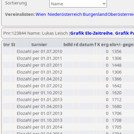
Sortierung
Vereinslisten:
Wien
Niederösterreich
Burgenland
Oberösterrei
Pnr:123844 Name: Lukas Leisch (
Grafik Elo-Zeitreihe
,
Grafik Pa
tnr
St
turnier
bdld
rd
datum
f
K
erg
elo+/-
gegn
Elozahl per 01.07.2010
0
1356
Elozahl per 01.01.2011
0
1306
Elozahl per 01.07.2011
0
1448
Elozahl per 01.01.2012
0
1306
Elozahl per 01.04.2012
0
1366
Elozahl per 01.07.2012
0
1642
Elozahl per 01.10.2012
0
1620
Elozahl per 01.01.2013
0
1712
Elozahl per 01.04.2013
0
1680
Elozahl per 01.07.2013
0
1706
Elozahl per 01.10.2013
0
1708
Elozahl per 01.01.2014
0
1705
Elozahl per 01.04.2014
0
1704