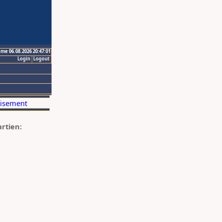
ime 06.08.2026 20:47:01
Login
Logout
artien: