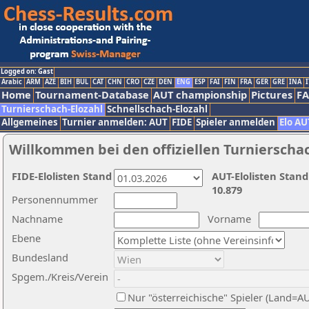
Logged on: Gast
Arabic
ARM
AZE
BIH
BUL
CAT
CHN
CRO
CZE
DEN
ENG
ESP
FAI
FIN
FRA
GER
GRE
INA
I
Home
Tournament-Database
AUT championship
Pictures
F
Turnierschach-Elozahl
Schnellschach-Elozahl
Allgemeines
Turnier anmelden: AUT
FIDE
Spieler anmelden
Elo AU
Willkommen bei den offiziellen Turnierscha
FIDE-Elolisten Stand
AUT-Elolisten Stand
10.879
Personennummer
Nachname
Vorname
Ebene
Bundesland
Spgem./Kreis/Verein
Nur "österreichische" Spieler (Land=A