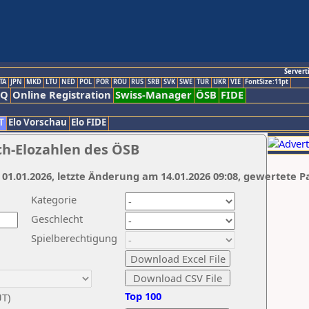
Servert
TA
JPN
MKD
LTU
NED
POL
POR
ROU
RUS
SRB
SVK
SWE
TUR
UKR
VIE
FontSize:11pt
AQ
Online Registration
Swiss-Manager
ÖSB
FIDE
T
Elo Vorschau
Elo FIDE
ch-Elozahlen des ÖSB
 01.01.2026, letzte Änderung am 14.01.2026 09:08, gewertete P
Kategorie
Geschlecht
Spielberechtigung
Top 100
UT)