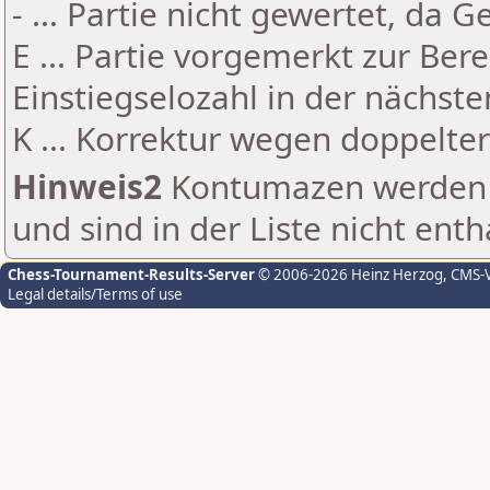
- ... Partie nicht gewertet, da 
E ... Partie vorgemerkt zur Be
Einstiegselozahl in der nächst
K ... Korrektur wegen doppelt
Hinweis2
Kontumazen werden g
und sind in der Liste nicht enth
Chess-Tournament-Results-Server
© 2006-2026 Heinz Herzog
, CMS-
Legal details/Terms of use