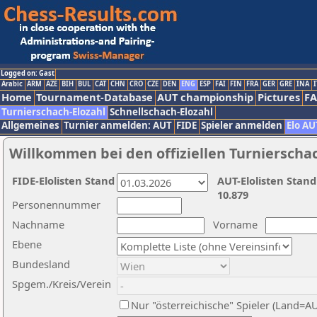
Logged on: Gast
Arabic
ARM
AZE
BIH
BUL
CAT
CHN
CRO
CZE
DEN
ENG
ESP
FAI
FIN
FRA
GER
GRE
INA
I
Home
Tournament-Database
AUT championship
Pictures
F
Turnierschach-Elozahl
Schnellschach-Elozahl
Allgemeines
Turnier anmelden: AUT
FIDE
Spieler anmelden
Elo AU
Willkommen bei den offiziellen Turnierscha
FIDE-Elolisten Stand
AUT-Elolisten Stand
10.879
Personennummer
Nachname
Vorname
Ebene
Bundesland
Spgem./Kreis/Verein
Nur "österreichische" Spieler (Land=A