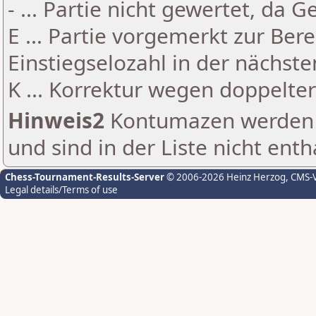
- ... Partie nicht gewertet, da 
E ... Partie vorgemerkt zur Be
Einstiegselozahl in der nächst
K ... Korrektur wegen doppelt
Hinweis2
Kontumazen werden g
und sind in der Liste nicht enth
Chess-Tournament-Results-Server
© 2006-2026 Heinz Herzog
, CMS-
Legal details/Terms of use