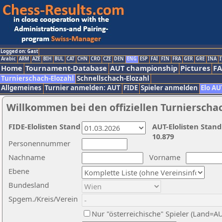
Logged on: Gast
Arabic
ARM
AZE
BIH
BUL
CAT
CHN
CRO
CZE
DEN
ENG
ESP
FAI
FIN
FRA
GER
GRE
INA
I
Home
Tournament-Database
AUT championship
Pictures
F
Turnierschach-Elozahl
Schnellschach-Elozahl
Allgemeines
Turnier anmelden: AUT
FIDE
Spieler anmelden
Elo AU
Willkommen bei den offiziellen Turnierscha
FIDE-Elolisten Stand
AUT-Elolisten Stand
10.879
Personennummer
Nachname
Vorname
Ebene
Bundesland
Spgem./Kreis/Verein
Nur "österreichische" Spieler (Land=A