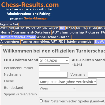
Logged on: Gast
Arabic
ARM
AZE
BIH
BUL
CAT
CHN
CRO
CZE
DEN
ENG
ESP
FAI
FIN
FRA
GER
GRE
INA
I
Home
Tournament-Database
AUT championship
Pictures
F
Turnierschach-Elozahl
Schnellschach-Elozahl
Allgemeines
Turnier anmelden: AUT
FIDE
Spieler anmelden
Elo AU
Willkommen bei den offiziellen Turnierscha
FIDE-Elolisten Stand
AUT-Elolisten Stand
13.945
Personennummer
Nachname
Vorname
Ebene
Bundesland
Spgem./Kreis/Verein
Nur "österreichische" Spieler (Land=A