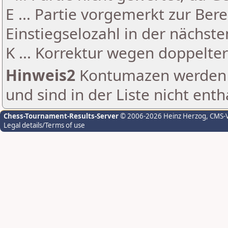
E ... Partie vorgemerkt zur Be
Einstiegselozahl in der nächst
K ... Korrektur wegen doppelt
Hinweis2
Kontumazen werden g
und sind in der Liste nicht enth
Chess-Tournament-Results-Server
© 2006-2026 Heinz Herzog
, CMS-
Legal details/Terms of use