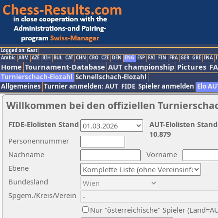
Logged on: Gast
Arabic
ARM
AZE
BIH
BUL
CAT
CHN
CRO
CZE
DEN
ENG
ESP
FAI
FIN
FRA
GER
GRE
INA
I
Home
Tournament-Database
AUT championship
Pictures
F
Turnierschach-Elozahl
Schnellschach-Elozahl
Allgemeines
Turnier anmelden: AUT
FIDE
Spieler anmelden
Elo AU
Willkommen bei den offiziellen Turnierscha
FIDE-Elolisten Stand
AUT-Elolisten Stand
10.879
Personennummer
Nachname
Vorname
Ebene
Bundesland
Spgem./Kreis/Verein
Nur "österreichische" Spieler (Land=A