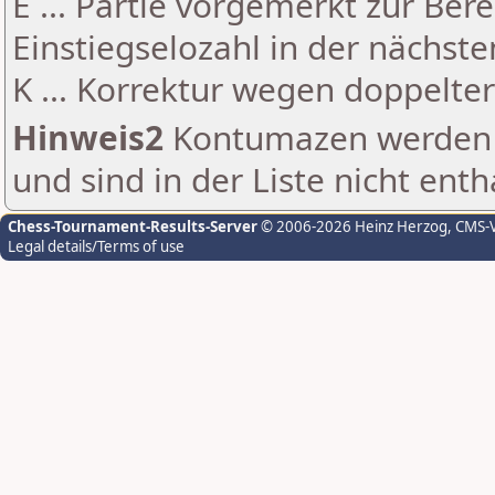
E ... Partie vorgemerkt zur Be
Einstiegselozahl in der nächst
K ... Korrektur wegen doppelt
Hinweis2
Kontumazen werden g
und sind in der Liste nicht enth
Chess-Tournament-Results-Server
© 2006-2026 Heinz Herzog
, CMS-
Legal details/Terms of use