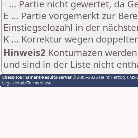
- ... Partie nicht gewertet, da 
E ... Partie vorgemerkt zur Be
Einstiegselozahl in der nächst
K ... Korrektur wegen doppelt
Hinweis2
Kontumazen werden g
und sind in der Liste nicht enth
Chess-Tournament-Results-Server
© 2006-2026 Heinz Herzog
, CMS-
Legal details/Terms of use