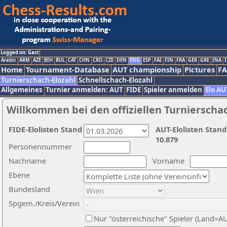
Logged on: Gast
Arabic
ARM
AZE
BIH
BUL
CAT
CHN
CRO
CZE
DEN
ENG
ESP
FAI
FIN
FRA
GER
GRE
INA
I
Home
Tournament-Database
AUT championship
Pictures
F
Turnierschach-Elozahl
Schnellschach-Elozahl
Allgemeines
Turnier anmelden: AUT
FIDE
Spieler anmelden
Elo AU
Willkommen bei den offiziellen Turnierscha
FIDE-Elolisten Stand
AUT-Elolisten Stand
10.879
Personennummer
Nachname
Vorname
Ebene
Bundesland
Spgem./Kreis/Verein
Nur "österreichische" Spieler (Land=A