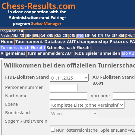
Logged on: Gast
Arabic
ARM
AZE
BIH
BUL
CAT
CHN
CRO
CZE
DEN
ENG
ESP
FAI
FIN
FRA
GER
GRE
INA
I
Home
Tournament-Database
AUT championship
Pictures
F
Turnierschach-Elozahl
Schnellschach-Elozahl
Allgemeines
Turnier anmelden: AUT
FIDE
Spieler anmelden
Elo AU
Willkommen bei den offiziellen Turnierscha
FIDE-Elolisten Stand
AUT-Elolisten Stand
8.601
Personennummer
Nachname
Vorname
Ebene
Bundesland
Spgem./Kreis/Verein
Nur "österreichische" Spieler (Land=A