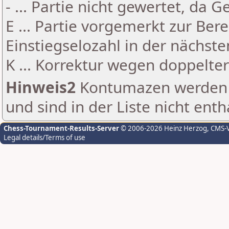
- ... Partie nicht gewertet, da 
E ... Partie vorgemerkt zur Be
Einstiegselozahl in der nächst
K ... Korrektur wegen doppelt
Hinweis2
Kontumazen werden g
und sind in der Liste nicht enth
Chess-Tournament-Results-Server
© 2006-2026 Heinz Herzog
, CMS-
Legal details/Terms of use