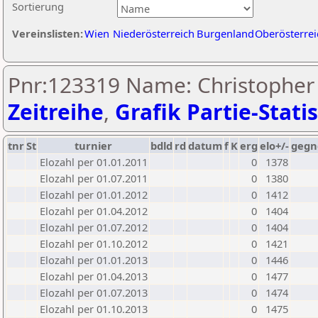
Sortierung
Vereinslisten:
Wien
Niederösterreich
Burgenland
Oberösterrei
Pnr:123319 Name: Christopher 
Zeitreihe
,
Grafik Partie-Statis
tnr
St
turnier
bdld
rd
datum
f
K
erg
elo+/-
gegn
Elozahl per 01.01.2011
0
1378
Elozahl per 01.07.2011
0
1380
Elozahl per 01.01.2012
0
1412
Elozahl per 01.04.2012
0
1404
Elozahl per 01.07.2012
0
1404
Elozahl per 01.10.2012
0
1421
Elozahl per 01.01.2013
0
1446
Elozahl per 01.04.2013
0
1477
Elozahl per 01.07.2013
0
1474
Elozahl per 01.10.2013
0
1475