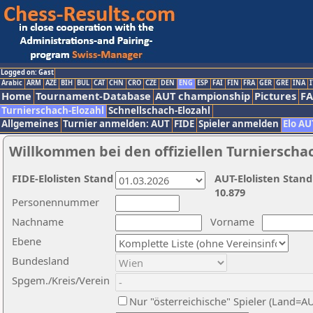
Logged on: Gast
Arabic
ARM
AZE
BIH
BUL
CAT
CHN
CRO
CZE
DEN
ENG
ESP
FAI
FIN
FRA
GER
GRE
INA
I
Home
Tournament-Database
AUT championship
Pictures
F
Turnierschach-Elozahl
Schnellschach-Elozahl
Allgemeines
Turnier anmelden: AUT
FIDE
Spieler anmelden
Elo AU
Willkommen bei den offiziellen Turnierscha
FIDE-Elolisten Stand
AUT-Elolisten Stand
10.879
Personennummer
Nachname
Vorname
Ebene
Bundesland
Spgem./Kreis/Verein
Nur "österreichische" Spieler (Land=A