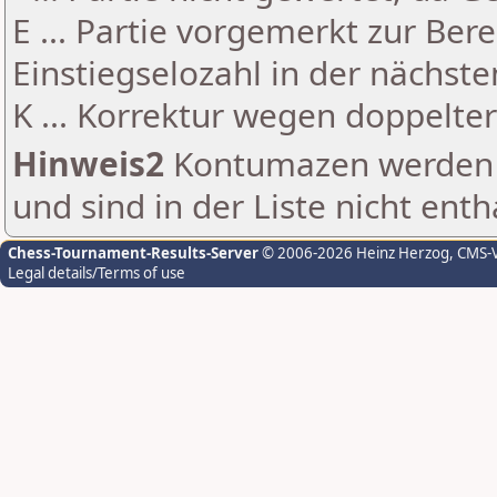
E ... Partie vorgemerkt zur Be
Einstiegselozahl in der nächst
K ... Korrektur wegen doppelt
Hinweis2
Kontumazen werden g
und sind in der Liste nicht enth
Chess-Tournament-Results-Server
© 2006-2026 Heinz Herzog
, CMS-
Legal details/Terms of use