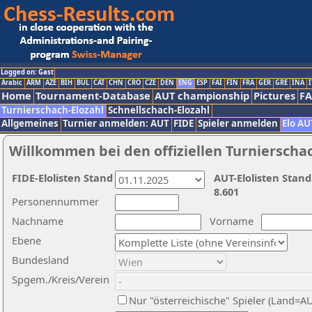
Logged on: Gast
Arabic
ARM
AZE
BIH
BUL
CAT
CHN
CRO
CZE
DEN
ENG
ESP
FAI
FIN
FRA
GER
GRE
INA
I
Home
Tournament-Database
AUT championship
Pictures
F
Turnierschach-Elozahl
Schnellschach-Elozahl
Allgemeines
Turnier anmelden: AUT
FIDE
Spieler anmelden
Elo AU
Willkommen bei den offiziellen Turnierscha
FIDE-Elolisten Stand
AUT-Elolisten Stand
8.601
Personennummer
Nachname
Vorname
Ebene
Bundesland
Spgem./Kreis/Verein
Nur "österreichische" Spieler (Land=A