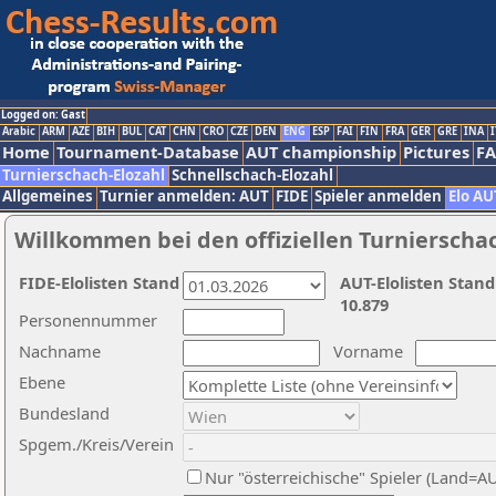
Logged on: Gast
Arabic
ARM
AZE
BIH
BUL
CAT
CHN
CRO
CZE
DEN
ENG
ESP
FAI
FIN
FRA
GER
GRE
INA
I
Home
Tournament-Database
AUT championship
Pictures
F
Turnierschach-Elozahl
Schnellschach-Elozahl
Allgemeines
Turnier anmelden: AUT
FIDE
Spieler anmelden
Elo AU
Willkommen bei den offiziellen Turnierscha
FIDE-Elolisten Stand
AUT-Elolisten Stand
10.879
Personennummer
Nachname
Vorname
Ebene
Bundesland
Spgem./Kreis/Verein
Nur "österreichische" Spieler (Land=A