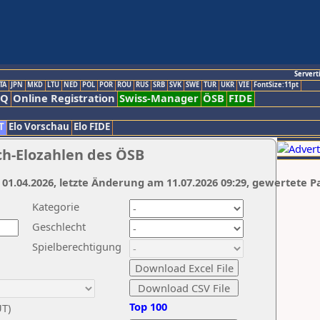
Servert
TA
JPN
MKD
LTU
NED
POL
POR
ROU
RUS
SRB
SVK
SWE
TUR
UKR
VIE
FontSize:11pt
AQ
Online Registration
Swiss-Manager
ÖSB
FIDE
T
Elo Vorschau
Elo FIDE
ch-Elozahlen des ÖSB
 01.04.2026, letzte Änderung am 11.07.2026 09:29, gewertete P
Kategorie
Geschlecht
Spielberechtigung
Top 100
UT)