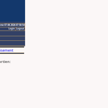
ime 07.08.2026 07:58:54
Login
Logout
artien: