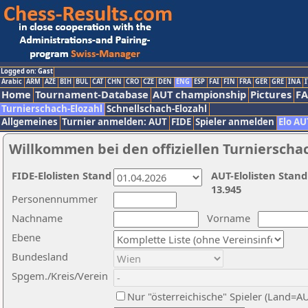
Logged on: Gast
Arabic
ARM
AZE
BIH
BUL
CAT
CHN
CRO
CZE
DEN
ENG
ESP
FAI
FIN
FRA
GER
GRE
INA
I
Home
Tournament-Database
AUT championship
Pictures
F
Turnierschach-Elozahl
Schnellschach-Elozahl
Allgemeines
Turnier anmelden: AUT
FIDE
Spieler anmelden
Elo AU
Willkommen bei den offiziellen Turnierscha
FIDE-Elolisten Stand
AUT-Elolisten Stand
13.945
Personennummer
Nachname
Vorname
Ebene
Bundesland
Spgem./Kreis/Verein
Nur "österreichische" Spieler (Land=A