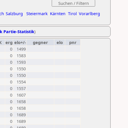
ch
Salzburg
Steiermark
Kärnten
Tirol
Vorarlberg
k Partie-Statistik
)
K
erg
elo+/-
gegner
elo
pnr
0
1499
0
1583
0
1593
0
1550
0
1550
0
1554
0
1557
0
1607
0
1658
0
1658
0
1689
0
1689
0
1689