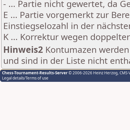
- ... Partie nicht gewertet, da 
E ... Partie vorgemerkt zur Be
Einstiegselozahl in der nächst
K ... Korrektur wegen doppelt
Hinweis2
Kontumazen werden g
und sind in der Liste nicht enth
Chess-Tournament-Results-Server
© 2006-2026 Heinz Herzog
, CMS-
Legal details/Terms of use