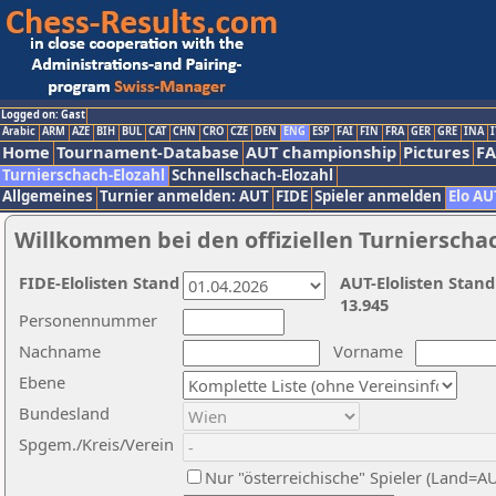
Logged on: Gast
Arabic
ARM
AZE
BIH
BUL
CAT
CHN
CRO
CZE
DEN
ENG
ESP
FAI
FIN
FRA
GER
GRE
INA
I
Home
Tournament-Database
AUT championship
Pictures
F
Turnierschach-Elozahl
Schnellschach-Elozahl
Allgemeines
Turnier anmelden: AUT
FIDE
Spieler anmelden
Elo AU
Willkommen bei den offiziellen Turnierscha
FIDE-Elolisten Stand
AUT-Elolisten Stand
13.945
Personennummer
Nachname
Vorname
Ebene
Bundesland
Spgem./Kreis/Verein
Nur "österreichische" Spieler (Land=A