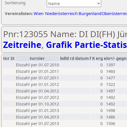
Sortierung
Vereinslisten:
Wien
Niederösterreich
Burgenland
Oberösterrei
Pnr:123055 Name: DI DI(FH) Jür
Zeitreihe
,
Grafik Partie-Statis
tnr
St
turnier
bdld
rd
datum
f
K
erg
elo+/-
gegn
Elozahl per 01.07.2010
0
1397
Elozahl per 01.01.2011
0
1460
Elozahl per 01.07.2011
0
1477
Elozahl per 01.01.2012
0
1522
Elozahl per 01.04.2012
0
1497
Elozahl per 01.07.2012
0
1492
Elozahl per 01.10.2012
0
1492
Elozahl per 01.01.2013
0
1498
Elozahl per 01.04.2013
0
1486
Elozahl per 01.07.2013
0
1506