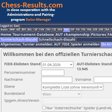
Logged on: Gast
Arabic
ARM
AZE
BIH
BUL
CAT
CHN
CRO
CZE
DEN
ENG
ESP
FAI
FIN
FRA
GER
GRE
INA
I
Home
Tournament-Database
AUT championship
Pictures
F
Turnierschach-Elozahl
Schnellschach-Elozahl
Allgemeines
Turnier anmelden: AUT
FIDE
Spieler anmelden
Elo AU
Willkommen bei den offiziellen Turnierscha
FIDE-Elolisten Stand
AUT-Elolisten Stand
13.945
Personennummer
Nachname
Vorname
Ebene
Bundesland
Spgem./Kreis/Verein
Nur "österreichische" Spieler (Land=A