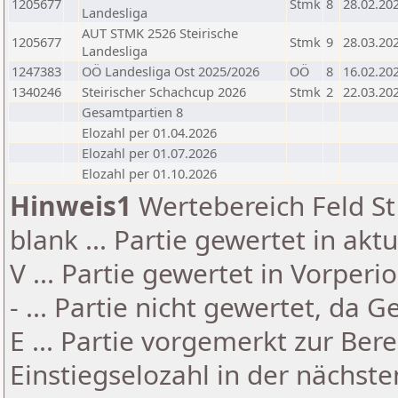
1205677
Stmk
8
28.02.20
Landesliga
AUT STMK 2526 Steirische
1205677
Stmk
9
28.03.20
Landesliga
1247383
OÖ Landesliga Ost 2025/2026
OÖ
8
16.02.20
1340246
Steirischer Schachcup 2026
Stmk
2
22.03.20
Gesamtpartien 8
Elozahl per 01.04.2026
Elozahl per 01.07.2026
Elozahl per 01.10.2026
Hinweis1
Wertebereich Feld St 
blank ... Partie gewertet in akt
V ... Partie gewertet in Vorperi
- ... Partie nicht gewertet, da 
E ... Partie vorgemerkt zur Be
Einstiegselozahl in der nächst