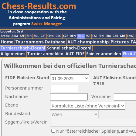
Logged on: Gast
Arabic
ARM
AZE
BIH
BUL
CAT
CHN
CRO
CZE
DEN
ENG
ESP
FAI
FIN
FRA
GER
GRE
INA
I
Home
Tournament-Database
AUT championship
Pictures
F
Turnierschach-Elozahl
Schnellschach-Elozahl
Allgemeines
Turnier anmelden: AUT
FIDE
Spieler anmelden
Elo AU
Willkommen bei den offiziellen Turnierscha
FIDE-Elolisten Stand
AUT-Elolisten Stand
7.518
Personennummer
Nachname
Vorname
Ebene
Bundesland
Spgem./Kreis/Verein
Nur "österreichische" Spieler (Land=A