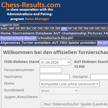
Logged on: Gast
Arabic
ARM
AZE
BIH
BUL
CAT
CHN
CRO
CZE
DEN
ENG
ESP
FAI
FIN
FRA
GER
GRE
INA
I
Home
Tournament-Database
AUT championship
Pictures
F
Turnierschach-Elozahl
Schnellschach-Elozahl
Allgemeines
Turnier anmelden: AUT
FIDE
Spieler anmelden
Elo AU
Willkommen bei den offiziellen Turnierscha
FIDE-Elolisten Stand
AUT-Elolisten Stand
13.945
Personennummer
Nachname
Vorname
Ebene
Bundesland
Spgem./Kreis/Verein
Nur "österreichische" Spieler (Land=A