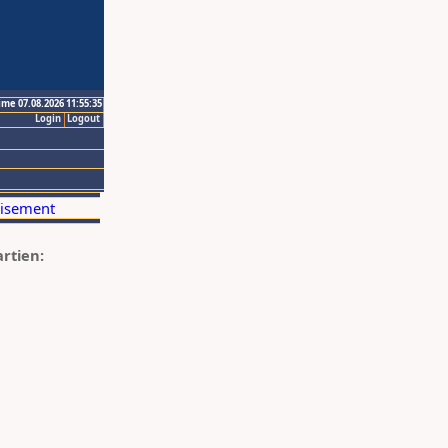
ime 07.08.2026 11:55:35
Login
Logout
artien: