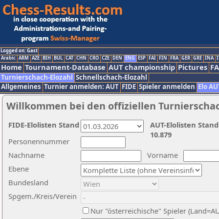
Logged on: Gast
Arabic
ARM
AZE
BIH
BUL
CAT
CHN
CRO
CZE
DEN
ENG
ESP
FAI
FIN
FRA
GER
GRE
INA
I
Home
Tournament-Database
AUT championship
Pictures
F
Turnierschach-Elozahl
Schnellschach-Elozahl
Allgemeines
Turnier anmelden: AUT
FIDE
Spieler anmelden
Elo AU
Willkommen bei den offiziellen Turnierscha
FIDE-Elolisten Stand
AUT-Elolisten Stand
10.879
Personennummer
Nachname
Vorname
Ebene
Bundesland
Spgem./Kreis/Verein
Nur "österreichische" Spieler (Land=A