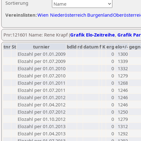
Sortierung
Vereinslisten:
Wien
Niederösterreich
Burgenland
Oberösterrei
Pnr:121601 Name: Rene Krapf (
Grafik Elo-Zeitreihe
,
Grafik Par
tnr
St
turnier
bdld
rd
datum
f
K
erg
elo+/-
gegn
Elozahl per 01.01.2009
0
1300
Elozahl per 01.07.2009
0
1339
Elozahl per 01.01.2010
0
1332
Elozahl per 01.07.2010
0
1279
Elozahl per 01.01.2011
0
1268
Elozahl per 01.07.2011
0
1246
Elozahl per 01.01.2012
0
1246
Elozahl per 01.04.2012
0
1246
Elozahl per 01.07.2012
0
1250
Elozahl per 01.10.2012
0
1279
Elozahl per 01.01.2013
0
1312
Elozahl per 01.04.2013
0
1292
Elozahl per 01.07.2013
0
1292