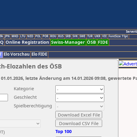
Servert
TA
JPN
MKD
LTU
NED
POL
POR
ROU
RUS
SRB
SVK
SWE
TUR
UKR
VIE
FontSize:11pt
AQ
Online Registration
Swiss-Manager
ÖSB
FIDE
T
Elo Vorschau
Elo FIDE
ch-Elozahlen des ÖSB
 01.01.2026, letzte Änderung am 14.01.2026 09:08, gewertete P
Kategorie
Geschlecht
Spielberechtigung
Top 100
UT)