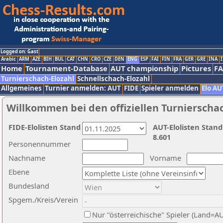
Logged on: Gast
Arabic
ARM
AZE
BIH
BUL
CAT
CHN
CRO
CZE
DEN
ENG
ESP
FAI
FIN
FRA
GER
GRE
INA
I
Home
Tournament-Database
AUT championship
Pictures
F
Turnierschach-Elozahl
Schnellschach-Elozahl
Allgemeines
Turnier anmelden: AUT
FIDE
Spieler anmelden
Elo AU
Willkommen bei den offiziellen Turnierscha
FIDE-Elolisten Stand
AUT-Elolisten Stand
8.601
Personennummer
Nachname
Vorname
Ebene
Bundesland
Spgem./Kreis/Verein
Nur "österreichische" Spieler (Land=A