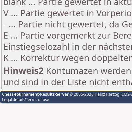
blank ... Partie gewertet in akt
V ... Partie gewertet in Vorperi
- ... Partie nicht gewertet, da 
E ... Partie vorgemerkt zur Be
Einstiegselozahl in der nächst
K ... Korrektur wegen doppelt
Hinweis2
Kontumazen werden g
und sind in der Liste nicht enth
Chess-Tournament-Results-Server
© 2006-2026 Heinz Herzog
, CMS-
Legal details/Terms of use