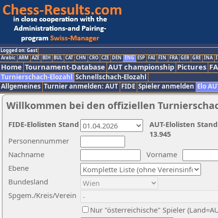
Logged on: Gast
Arabic
ARM
AZE
BIH
BUL
CAT
CHN
CRO
CZE
DEN
ENG
ESP
FAI
FIN
FRA
GER
GRE
INA
I
Home
Tournament-Database
AUT championship
Pictures
F
Turnierschach-Elozahl
Schnellschach-Elozahl
Allgemeines
Turnier anmelden: AUT
FIDE
Spieler anmelden
Elo AU
Willkommen bei den offiziellen Turnierscha
FIDE-Elolisten Stand
AUT-Elolisten Stand
13.945
Personennummer
Nachname
Vorname
Ebene
Bundesland
Spgem./Kreis/Verein
Nur "österreichische" Spieler (Land=A