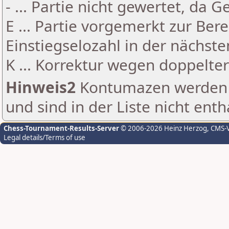
- ... Partie nicht gewertet, da 
E ... Partie vorgemerkt zur Be
Einstiegselozahl in der nächst
K ... Korrektur wegen doppelt
Hinweis2
Kontumazen werden g
und sind in der Liste nicht enth
Chess-Tournament-Results-Server
© 2006-2026 Heinz Herzog
, CMS-
Legal details/Terms of use