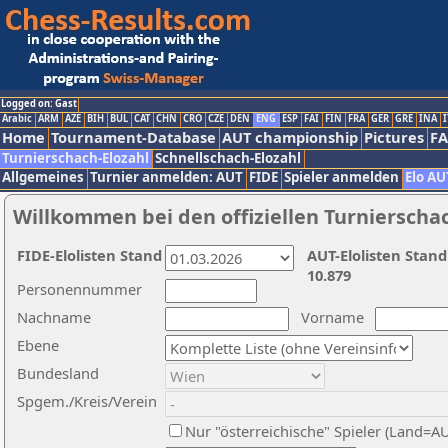
Logged on: Gast
Arabic
ARM
AZE
BIH
BUL
CAT
CHN
CRO
CZE
DEN
ENG
ESP
FAI
FIN
FRA
GER
GRE
INA
I
Home
Tournament-Database
AUT championship
Pictures
F
Turnierschach-Elozahl
Schnellschach-Elozahl
Allgemeines
Turnier anmelden: AUT
FIDE
Spieler anmelden
Elo AU
Willkommen bei den offiziellen Turnierscha
FIDE-Elolisten Stand
AUT-Elolisten Stand
10.879
Personennummer
Nachname
Vorname
Ebene
Bundesland
Spgem./Kreis/Verein
Nur "österreichische" Spieler (Land=A