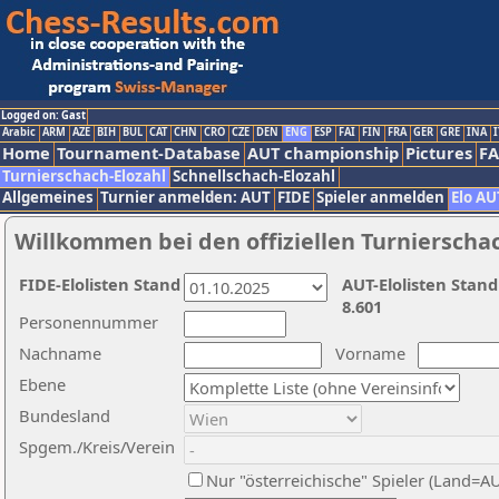
Logged on: Gast
Arabic
ARM
AZE
BIH
BUL
CAT
CHN
CRO
CZE
DEN
ENG
ESP
FAI
FIN
FRA
GER
GRE
INA
I
Home
Tournament-Database
AUT championship
Pictures
F
Turnierschach-Elozahl
Schnellschach-Elozahl
Allgemeines
Turnier anmelden: AUT
FIDE
Spieler anmelden
Elo AU
Willkommen bei den offiziellen Turnierscha
FIDE-Elolisten Stand
AUT-Elolisten Stand
8.601
Personennummer
Nachname
Vorname
Ebene
Bundesland
Spgem./Kreis/Verein
Nur "österreichische" Spieler (Land=A