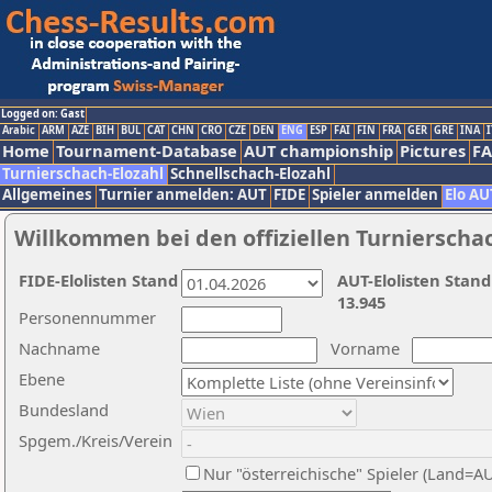
Logged on: Gast
Arabic
ARM
AZE
BIH
BUL
CAT
CHN
CRO
CZE
DEN
ENG
ESP
FAI
FIN
FRA
GER
GRE
INA
I
Home
Tournament-Database
AUT championship
Pictures
F
Turnierschach-Elozahl
Schnellschach-Elozahl
Allgemeines
Turnier anmelden: AUT
FIDE
Spieler anmelden
Elo AU
Willkommen bei den offiziellen Turnierscha
FIDE-Elolisten Stand
AUT-Elolisten Stand
13.945
Personennummer
Nachname
Vorname
Ebene
Bundesland
Spgem./Kreis/Verein
Nur "österreichische" Spieler (Land=A