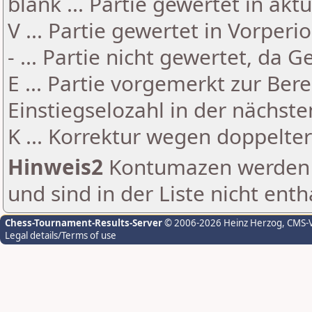
blank ... Partie gewertet in akt
V ... Partie gewertet in Vorperi
- ... Partie nicht gewertet, da 
E ... Partie vorgemerkt zur Be
Einstiegselozahl in der nächst
K ... Korrektur wegen doppelt
Hinweis2
Kontumazen werden g
und sind in der Liste nicht enth
Chess-Tournament-Results-Server
© 2006-2026 Heinz Herzog
, CMS-
Legal details/Terms of use