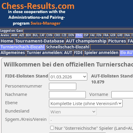
Logged on: Gast
Arabic
ARM
AZE
BIH
BUL
CAT
CHN
CRO
CZE
DEN
ENG
ESP
FAI
FIN
FRA
GER
GRE
INA
I
Home
Tournament-Database
AUT championship
Pictures
F
Turnierschach-Elozahl
Schnellschach-Elozahl
Allgemeines
Turnier anmelden: AUT
FIDE
Spieler anmelden
Elo AU
Willkommen bei den offiziellen Turnierscha
FIDE-Elolisten Stand
AUT-Elolisten Stand
10.879
Personennummer
Nachname
Vorname
Ebene
Bundesland
Spgem./Kreis/Verein
Nur "österreichische" Spieler (Land=A