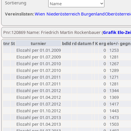
Sortierung
Vereinslisten:
Wien
Niederösterreich
Burgenland
Oberösterrei
Pnr:120869 Name: Friedrich Martin Rockenbauer (
Grafik Elo-Ze
tnr
St
turnier
bdld
rd
datum
f
K
erg
elo+/-
gegn
Elozahl per 01.01.2009
0
1253
Elozahl per 01.07.2009
0
1281
Elozahl per 01.01.2010
0
1267
Elozahl per 01.07.2010
0
1289
Elozahl per 01.01.2011
0
1271
Elozahl per 01.07.2011
0
1281
Elozahl per 01.01.2012
0
1344
Elozahl per 01.04.2012
0
1369
Elozahl per 01.07.2012
0
1417
Elozahl per 01.10.2012
0
1443
Elozahl per 01.01.2013
0
1473
Elozahl per 01.04.2013
0
1503
Elozahl per 01.07.2013
0
1497