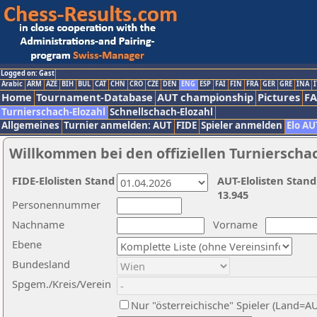
Logged on: Gast
Arabic
ARM
AZE
BIH
BUL
CAT
CHN
CRO
CZE
DEN
ENG
ESP
FAI
FIN
FRA
GER
GRE
INA
I
Home
Tournament-Database
AUT championship
Pictures
F
Turnierschach-Elozahl
Schnellschach-Elozahl
Allgemeines
Turnier anmelden: AUT
FIDE
Spieler anmelden
Elo AU
Willkommen bei den offiziellen Turnierscha
FIDE-Elolisten Stand
AUT-Elolisten Stand
13.945
Personennummer
Nachname
Vorname
Ebene
Bundesland
Spgem./Kreis/Verein
Nur "österreichische" Spieler (Land=A