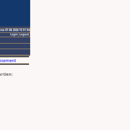
ime 07.08.2026 15:51:54
Login
Logout
artien: