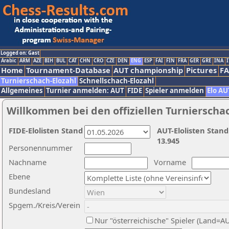
Logged on: Gast
Arabic
ARM
AZE
BIH
BUL
CAT
CHN
CRO
CZE
DEN
ENG
ESP
FAI
FIN
FRA
GER
GRE
INA
I
Home
Tournament-Database
AUT championship
Pictures
F
Turnierschach-Elozahl
Schnellschach-Elozahl
Allgemeines
Turnier anmelden: AUT
FIDE
Spieler anmelden
Elo AU
Willkommen bei den offiziellen Turnierscha
FIDE-Elolisten Stand
AUT-Elolisten Stand
13.945
Personennummer
Nachname
Vorname
Ebene
Bundesland
Spgem./Kreis/Verein
Nur "österreichische" Spieler (Land=A