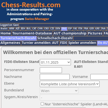
Logged on: Gast
Arabic
ARM
AZE
BIH
BUL
CAT
CHN
CRO
CZE
DEN
ENG
ESP
FAI
FIN
FRA
GER
GRE
INA
I
Home
Tournament-Database
AUT championship
Pictures
F
Turnierschach-Elozahl
Schnellschach-Elozahl
Allgemeines
Turnier anmelden: AUT
FIDE
Spieler anmelden
Elo AU
Willkommen bei den offiziellen Turnierscha
FIDE-Elolisten Stand
AUT-Elolisten Stand
8.601
Personennummer
Nachname
Vorname
Ebene
Bundesland
Spgem./Kreis/Verein
Nur "österreichische" Spieler (Land=A