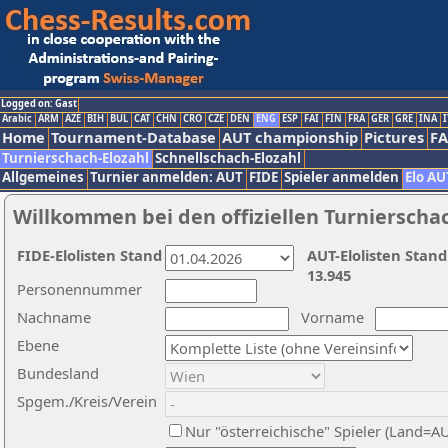
Logged on: Gast
Arabic
ARM
AZE
BIH
BUL
CAT
CHN
CRO
CZE
DEN
ENG
ESP
FAI
FIN
FRA
GER
GRE
INA
I
Home
Tournament-Database
AUT championship
Pictures
F
Turnierschach-Elozahl
Schnellschach-Elozahl
Allgemeines
Turnier anmelden: AUT
FIDE
Spieler anmelden
Elo AU
Willkommen bei den offiziellen Turnierscha
FIDE-Elolisten Stand
AUT-Elolisten Stand
13.945
Personennummer
Nachname
Vorname
Ebene
Bundesland
Spgem./Kreis/Verein
Nur "österreichische" Spieler (Land=A