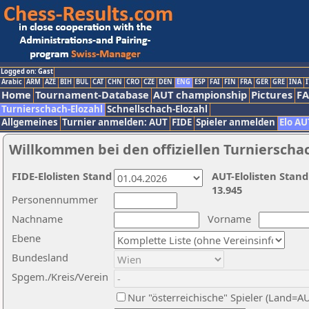
Logged on: Gast
Arabic
ARM
AZE
BIH
BUL
CAT
CHN
CRO
CZE
DEN
ENG
ESP
FAI
FIN
FRA
GER
GRE
INA
I
Home
Tournament-Database
AUT championship
Pictures
F
Turnierschach-Elozahl
Schnellschach-Elozahl
Allgemeines
Turnier anmelden: AUT
FIDE
Spieler anmelden
Elo AU
Willkommen bei den offiziellen Turnierscha
FIDE-Elolisten Stand
AUT-Elolisten Stand
13.945
Personennummer
Nachname
Vorname
Ebene
Bundesland
Spgem./Kreis/Verein
Nur "österreichische" Spieler (Land=A