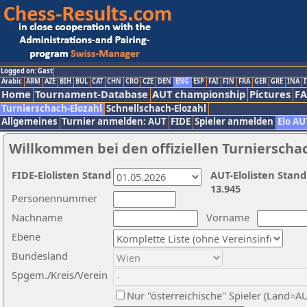
Logged on: Gast
Arabic
ARM
AZE
BIH
BUL
CAT
CHN
CRO
CZE
DEN
ENG
ESP
FAI
FIN
FRA
GER
GRE
INA
I
Home
Tournament-Database
AUT championship
Pictures
F
Turnierschach-Elozahl
Schnellschach-Elozahl
Allgemeines
Turnier anmelden: AUT
FIDE
Spieler anmelden
Elo AU
Willkommen bei den offiziellen Turnierscha
FIDE-Elolisten Stand
AUT-Elolisten Stand
13.945
Personennummer
Nachname
Vorname
Ebene
Bundesland
Spgem./Kreis/Verein
Nur "österreichische" Spieler (Land=A