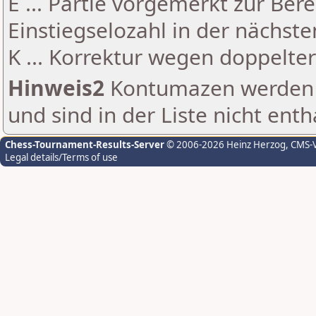
E ... Partie vorgemerkt zur Be
Einstiegselozahl in der nächst
K ... Korrektur wegen doppelt
Hinweis2
Kontumazen werden g
und sind in der Liste nicht enth
Chess-Tournament-Results-Server
© 2006-2026 Heinz Herzog
, CMS-
Legal details/Terms of use